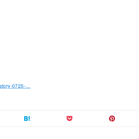
0
ewstory-0725-…