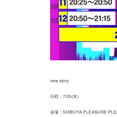
new story
日程：7/25(木)
会場：SHIBUYA PLEASURE PL