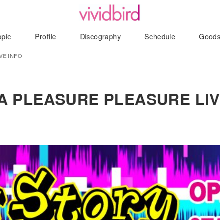
opic
Profile
Discography
Schedule
Good
VE INFO
YA PLEASURE PLEASURE LIV