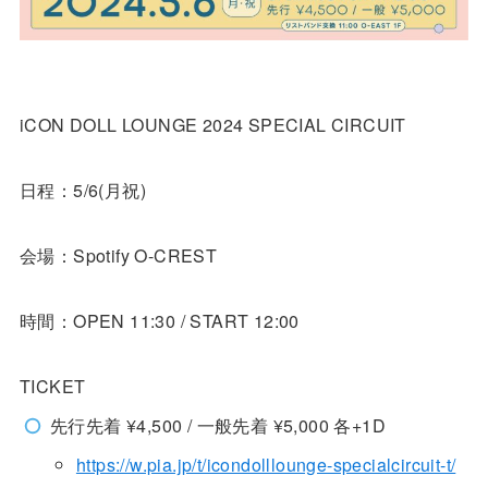
iCON DOLL LOUNGE 2024 SPECIAL CIRCUIT
日程：5/6(月祝)
会場：Spotify O-CREST
時間：OPEN 11:30 / START 12:00
TICKET
先行先着 ¥4,500 / 一般先着 ¥5,000 各+1D
https://w.pia.jp/t/icondolllounge-specialcircuit-t/