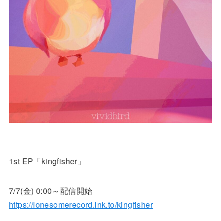
1st EP「kingfisher」
7/7(金) 0:00～配信開始
https://lonesomerecord.lnk.to/kingfisher